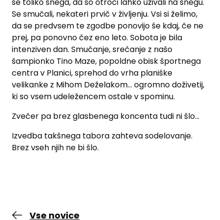
še toliko snega, da so otroci lahko uživali na snegu.
Se smučali, nekateri prvič v življenju. Vsi si želimo,
da se predvsem te zgodbe ponovijo še kdaj, če ne
prej, pa ponovno čez eno leto. Sobota je bila
intenziven dan. Smučanje, srečanje z našo
šampionko Tino Maze, popoldne obisk športnega
centra v Planici, sprehod do vrha planiške
velikanke z Mihom Deželakom... ogromno doživetij,
ki so vsem udeležencem ostale v spominu.
Zvečer pa brez glasbenega koncenta tudi ni šlo...
Izvedba takšnega tabora zahteva sodelovanje.
Brez vseh njih ne bi šlo.
Vse novice