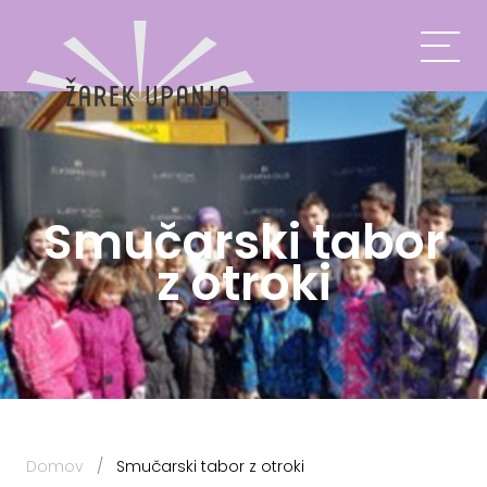
Smučarski tabor
z otroki
Domov
/
Smučarski tabor z otroki